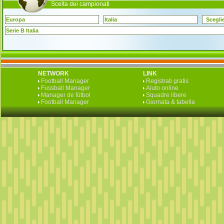
Scelta dei campionati
Europa
Italia
Scegli
Serie B Italia
NETWORK
LINK
Football Manager
Registrati gratis
Fussball Manager
Aiuto online
Manager de fútbol
Squadre libere
Football Manager
Giornata & tabella