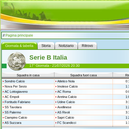
//
Pagina principale
Giornata & tabella
Storia
Notiziario
Ritrovo
Serie B Italia
17° Giornata - 21/07/2026 20:30
Squadra in casa
Squadra fuori casa
Ri
Sondrio Calcio
Atletico Nola
0:
Nova Per Sesto
Imolese Calcio
1:
AC Lottogiaveno
AC Roma
0:
AC Empoli
Aretina Calcio
1:
Fortitudo Fabriano
Udine Calcio
3:
SS Tavolara
Avellinese
1:
SS Palermo
AS Rivoli
3:
Ciampino Calcio
Sapri Calcio
1:
AS Suzzara
FC Scandicci
1: