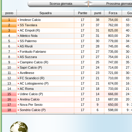
Scorsa giornata
Prossima giornat
posto
Squadra
Partite
punti
Forza
Go
1
Imolese Calcio
17
38
754,00
43 :
2
SS Tavolara
17
37
762,00
33 :
3
AC Empoli (R)
17
31
825,00
40 :
4
Atletico Nola
17
31
803,00
29 :
5
SS Palermo
17
30
779,00
34 :
6
AS Rivoli
17
28
745,00
45 :
7
Fortitudo Fabriano
17
27
735,00
30 :
8
AS Suzzara
17
27
754,00
21 :
9
Ciampino Calcio (R)
17
25
747,00
35 :
10
Sapri Calcio (P)
17
24
714,00
27 :
11
Avellinese
17
23
721,00
30 :
12
FC Scandicci (R)
17
21
710,00
33 :
13
AC Lottogiaveno (P)
17
21
674,00
16 :
14
AC Roma
17
18
733,00
21 :
15
Udine Calcio (P)
17
14
666,00
24 :
16
Aretina Calcio
17
13
687,00
20 :
17
Nova Per Sesto
17
9
650,00
9 : 
18
Sondrio Calcio (P)
17
6
598,00
9 : 