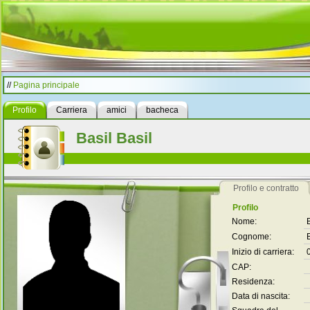
//
Pagina principale
Profilo
Carriera
amici
bacheca
Basil Basil
Profilo e contratto
Profilo
Nome:
Cognome:
Inizio di carriera:
CAP:
Residenza:
Data di nascita: