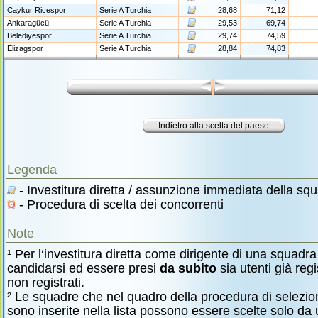
Caykur Ricespor
Serie A Turchia
28,68
71,12
Ankaragücü
Serie A Turchia
29,53
69,74
Belediyespor
Serie A Turchia
29,74
74,59
Elizagspor
Serie A Turchia
28,84
74,83
Legenda
- Investitura diretta / assunzione immediata della sq
- Procedura di scelta dei concorrenti
Note
¹ Per l‘investitura diretta come dirigente di una squadr
candidarsi ed essere presi
da subito
sia utenti già regi
non registrati.
² Le squadre che nel quadro della procedura di selezio
sono inserite nella lista possono essere scelte solo da ut