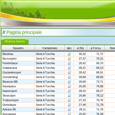
//
Pagina principale
Ricerca lavoro
Squadra
Campionato
tipo
ø Età
ø Forza
Stat
Bisektas
Serie A Turchia
30,32
71,72
Bursosport
Serie A Turchia
27,37
70,31
Fenehrbace
Serie A Turchia
28,42
69,70
Galatacarai
Serie A Turchia
28,21
69,13
Gaziantesspor
Serie A Turchia
28,42
68,91
Genslerbirgi
Serie A Turchia
30,68
69,05
Bisanzio BB
Serie A Turchia
29,68
72,71
Kasinpasa
Serie A Turchia
25,05
74,96
Kaisersport
Serie A Turchia
28,32
69,27
Sivassipor
Serie A Turchia
26,86
78,12
Trabsonspor
Serie A Turchia
27,16
70,76
Denizilspor
Serie A Turchia
27,48
71,79
Ankara SK
Serie A Turchia
29,11
71,78
Koynaspor
Serie A Turchia
25,62
75,28