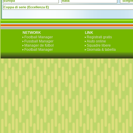
Europa
Italia
Scegli
Coppa di serie (Eccellenza E)
NETWORK
LINK
Football Manager
Registrati gratis
Fussball Manager
Aiuto online
Manager de fútbol
Squadre libere
Football Manager
Giornata & tabella