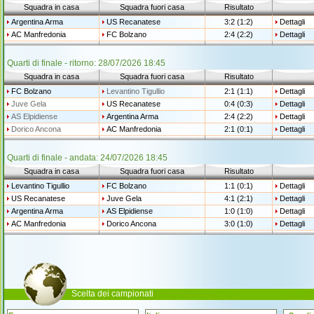
Squadra in casa
Squadra fuori casa
Risultato
Argentina Arma
US Recanatese
3:2 (1:2)
Dettagli
AC Manfredonia
FC Bolzano
2:4 (2:2)
Dettagli
Quarti di finale - ritorno: 28/07/2026 18:45
Squadra in casa
Squadra fuori casa
Risultato
FC Bolzano
Levantino Tigullio
2:1 (1:1)
Dettagli
Juve Gela
US Recanatese
0:4 (0:3)
Dettagli
AS Elpidiense
Argentina Arma
2:4 (2:2)
Dettagli
Dorico Ancona
AC Manfredonia
2:1 (0:1)
Dettagli
Quarti di finale - andata: 24/07/2026 18:45
Squadra in casa
Squadra fuori casa
Risultato
Levantino Tigullio
FC Bolzano
1:1 (0:1)
Dettagli
US Recanatese
Juve Gela
4:1 (2:1)
Dettagli
Argentina Arma
AS Elpidiense
1:0 (1:0)
Dettagli
AC Manfredonia
Dorico Ancona
3:0 (1:0)
Dettagli
Scelta dei campionati