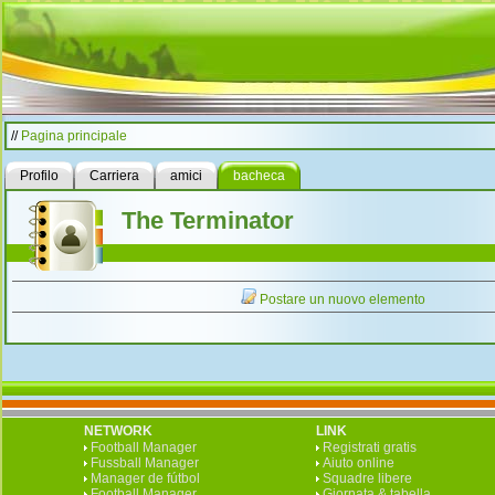
//
Pagina principale
Profilo
Carriera
amici
bacheca
The Terminator
Postare un nuovo elemento
NETWORK
LINK
Football Manager
Registrati gratis
Fussball Manager
Aiuto online
Manager de fútbol
Squadre libere
Football Manager
Giornata & tabella