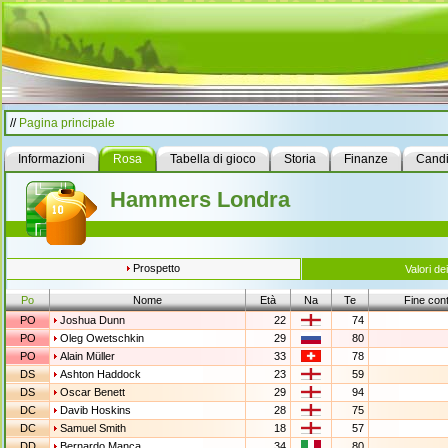
//
Pagina principale
Informazioni
Rosa
Tabella di gioco
Storia
Finanze
Candi
Hammers Londra
Prospetto
Valori dei
Po
Nome
Età
Na
Te
Fine cont
PO
Joshua Dunn
22
74
PO
Oleg Owetschkin
29
80
PO
Alain Müller
33
78
DS
Ashton Haddock
23
59
DS
Oscar Benett
29
94
DC
Davib Hoskins
28
75
DC
Samuel Smith
18
57
DD
Bernardo Manca
34
80