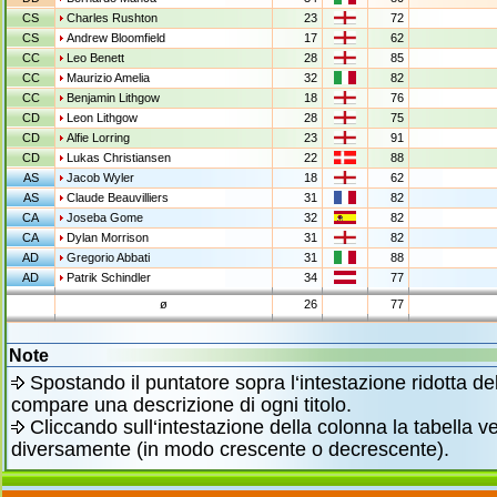
CS
Charles Rushton
23
72
CS
Andrew Bloomfield
17
62
CC
Leo Benett
28
85
CC
Maurizio Amelia
32
82
CC
Benjamin Lithgow
18
76
CD
Leon Lithgow
28
75
CD
Alfie Lorring
23
91
CD
Lukas Christiansen
22
88
AS
Jacob Wyler
18
62
AS
Claude Beauvilliers
31
82
CA
Joseba Gome
32
82
CA
Dylan Morrison
31
82
AD
Gregorio Abbati
31
88
AD
Patrik Schindler
34
77
ø
26
77
Note
Spostando il puntatore sopra l‘intestazione ridotta de
compare una descrizione di ogni titolo.
Cliccando sull‘intestazione della colonna la tabella v
diversamente (in modo crescente o decrescente).