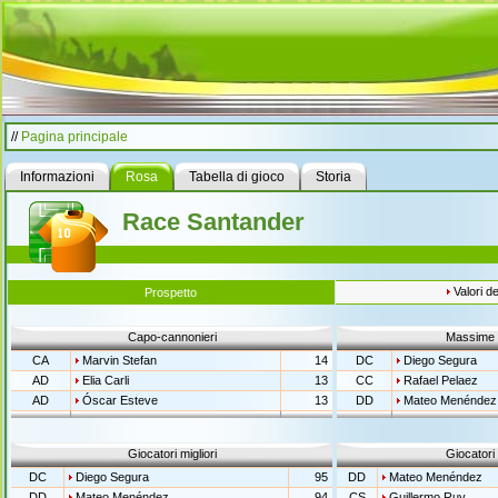
//
Pagina principale
Informazioni
Rosa
Tabella di gioco
Storia
Race Santander
Valori de
Prospetto
Capo-cannonieri
Massime 
CA
Marvin Stefan
14
DC
Diego Segura
AD
Elia Carli
13
CC
Rafael Pelaez
AD
Óscar Esteve
13
DD
Mateo Menéndez
Giocatori migliori
Giocatori 
DC
Diego Segura
95
DD
Mateo Menéndez
DD
Mateo Menéndez
94
CS
Guillermo Ruy