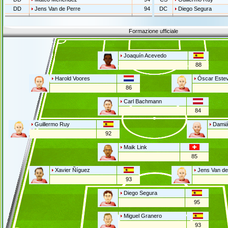
DD
Jens Van de Perre
94
DC
Diego Segura
Formazione ufficiale
Joaquín Acevedo
88
Harold Voores
Óscar Este
86
Carl Bachmann
84
Guillermo Ruy
Damiá
92
Maik Link
85
Xavier Ñíguez
Jens Van de
93
Diego Segura
95
Miguel Granero
93