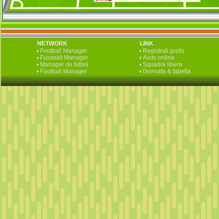
NETWORK
LINK
Football Manager
Registrati gratis
Fussball Manager
Aiuto online
Manager de fútbol
Squadre libere
Football Manager
Giornata & tabella