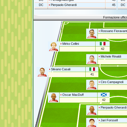
DC
Pierpaolo Gherardi
45
DC
Formazione uffici
Rossano Fioravant
Mirko Cellini
42
Michele Rinaldi
Silvano Casali
41
Ciro Campagnoli
Oscar MacDuff
42
Pierpaolo Gherardi
Jari Forssell