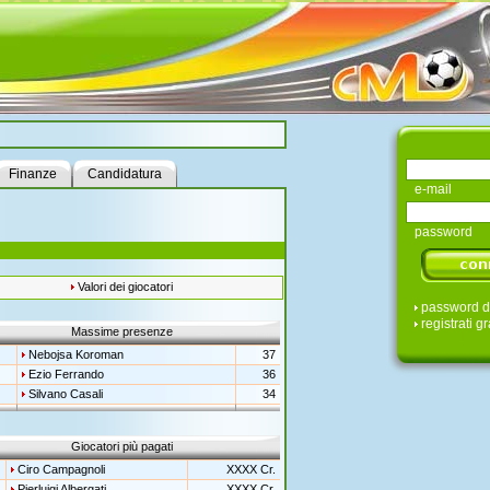
Finanze
Candidatura
e-mail
password
Valori dei giocatori
password d
registrati gr
Massime presenze
Nebojsa Koroman
37
Ezio Ferrando
36
Silvano Casali
34
Giocatori più pagati
Ciro Campagnoli
XXXX Cr.
Pierluigi Albergati
XXXX Cr.