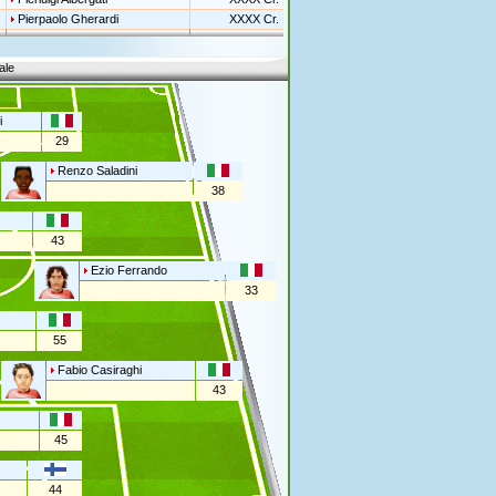
Pierpaolo Gherardi
XXXX Cr.
ale
i
29
Renzo Saladini
38
43
Ezio Ferrando
33
55
Fabio Casiraghi
43
45
44