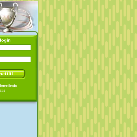
login
imenticata
atis