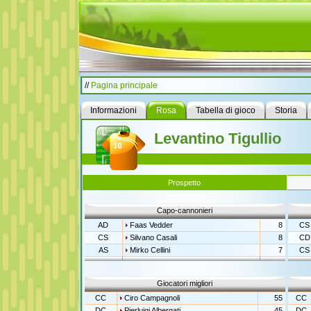
//
Pagina principale
Informazioni
Rosa
Tabella di gioco
Storia
Levantino Tigullio
Prospetto
Capo-cannonieri
AD
Faas Vedder
8
CS
CS
Silvano Casali
8
CD
AS
Mirko Cellini
7
CS
Giocatori migliori
CC
Ciro Campagnoli
55
CC
DC
Pierluigi Albergati
45
DC