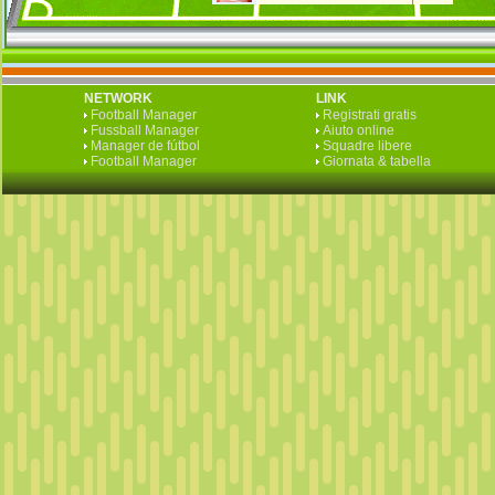
NETWORK
LINK
Football Manager
Registrati gratis
Fussball Manager
Aiuto online
Manager de fútbol
Squadre libere
Football Manager
Giornata & tabella