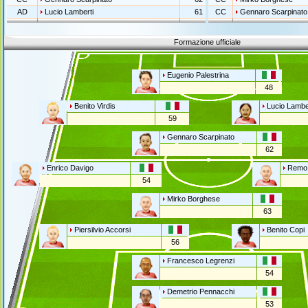
AD
Lucio Lamberti
61
CC
Gennaro Scarpinato
Formazione ufficiale
Eugenio Palestrina
48
Benito Virdis
Lucio Lambe
59
Gennaro Scarpinato
62
Enrico Davigo
Remo 
54
Mirko Borghese
63
Piersilvio Accorsi
Benito Copi
56
Francesco Legrenzi
54
Demetrio Pennacchi
53