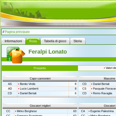
//
Pagina principale
Informazioni
Rosa
Tabella di gioco
Storia
Feralpi Lonato
Valori de
Prospetto
Capo-cannonieri
Massime 
AS
Benito Virdis
8
CD
Daniel Bertali
AD
Lucio Lamberti
8
CS
Pasquale Fioravan
CD
Daniel Bertali
6
CD
Remo Ravaglia
Giocatori migliori
Giocatori 
CC
Mirko Borghese
63
CA
Eugenio Palestrina
CC
Gennaro Scarpinato
62
CC
Mirko Borghese