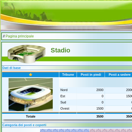
//
Pagina principale
Stadio
Dati di base
Tribune
Posti in piedi
Posti a sedere
Nord
2000
200
Est
0
150
Sud
0
Ovest
1500
Totale
3500
350
Categoria dei posti e coperti