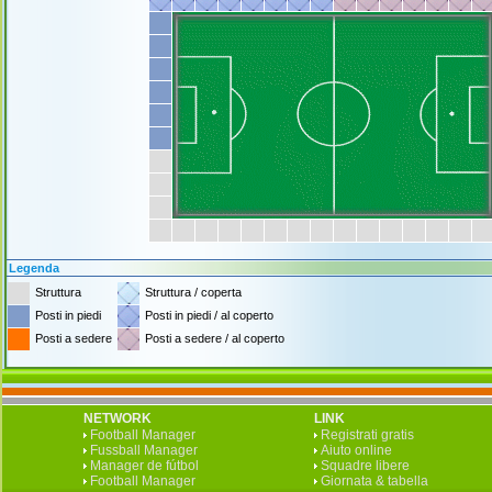
Legenda
Struttura
Struttura / coperta
Posti in piedi
Posti in piedi / al coperto
Posti a sedere
Posti a sedere / al coperto
NETWORK
LINK
Football Manager
Registrati gratis
Fussball Manager
Aiuto online
Manager de fútbol
Squadre libere
Football Manager
Giornata & tabella