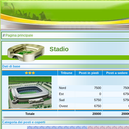
//
Pagina principale
Stadio
Dati di base
Tribune
Posti in piedi
Posti a sedere
Nord
7500
750
Est
0
675
Sud
5750
575
Ovest
6750
Totale
20000
2000
Categoria dei posti e coperti