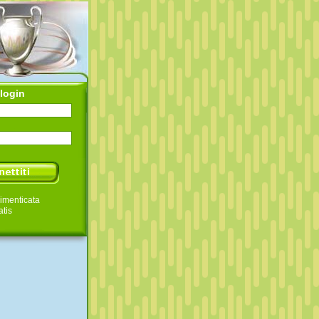
login
imenticata
atis