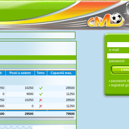
e-mail
password
di
Posti a sedere
Tetto
Capacità max.
password d
registrati gr
250
10250
28500
0
9000
11250
250
10250
28500
000
0
11250
500
29500
79500