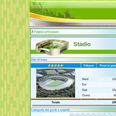
//
Pagina principale
Stadio
Dati di base
Tribune
Posti in pie
Nord
10
Est
Sud
10
Ovest
9
Totale
29
Categoria dei posti e coperti