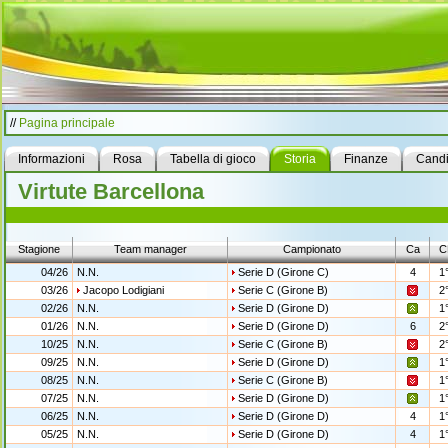
//
Pagina principale
Informazioni
Rosa
Tabella di gioco
Storia
Finanze
Candi
Virtute Barcellona
Stagione
Team manager
Campionato
Ca
C
04/26
N.N.
Serie D (Girone C)
4
1
03/26
Jacopo Lodigiani
Serie C (Girone B)
2
02/26
N.N.
Serie D (Girone D)
1
01/26
N.N.
Serie D (Girone D)
6
2
10/25
N.N.
Serie C (Girone B)
2
09/25
N.N.
Serie D (Girone D)
1
08/25
N.N.
Serie C (Girone B)
1
07/25
N.N.
Serie D (Girone D)
1
06/25
N.N.
Serie D (Girone D)
4
1
05/25
N.N.
Serie D (Girone D)
4
1