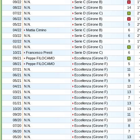
09/22
N.N.
Serie C (Girone B)
1
08/22
N.N.
Serie C (Girone B)
14
1
07/22
N.N.
Serie D (Girone C)
2
06/22
N.N.
Serie C (Girone B)
1
05/22
N.N.
Serie C (Girone B)
5
2
04/22
Mattia Cimino
Serie C (Girone B)
6
2
03/22
N.N.
Serie C (Girone B)
6
2
02/22
N.N.
Serie C (Girone B)
9
1
01/22
N.N.
Serie D (Girone C)
1
10/21
Francesco Presti
Serie D (Girone C)
6
09/21
Peppe FILOCAMO
Eccellenza (Girone F)
08/21
Peppe FILOCAMO
Eccellenza (Girone F)
5
07/21
N.N.
Eccellenza (Girone F)
11
06/21
N.N.
Eccellenza (Girone F)
9
05/21
N.N.
Eccellenza (Girone F)
9
04/21
N.N.
Eccellenza (Girone F)
12
03/21
N.N.
Eccellenza (Girone F)
13
02/21
N.N.
Eccellenza (Girone F)
7
01/21
N.N.
Eccellenza (Girone F)
13
10/20
N.N.
Eccellenza (Girone F)
13
09/20
N.N.
Eccellenza (Girone F)
11
08/20
N.N.
Eccellenza (Girone F)
10
07/20
N.N.
Eccellenza (Girone F)
8
06/20
N.N.
Eccellenza (Girone F)
7
05/20
N.N.
Eccellenza (Girone F)
13