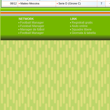
08/12
Matteo Messina
Serie D (Girone C)
7
NETWORK
LINK
Football Manager
Registrati gratis
Fussball Manager
Aiuto online
Manager de fútbol
Squadre libere
Football Manager
Giornata & tabella