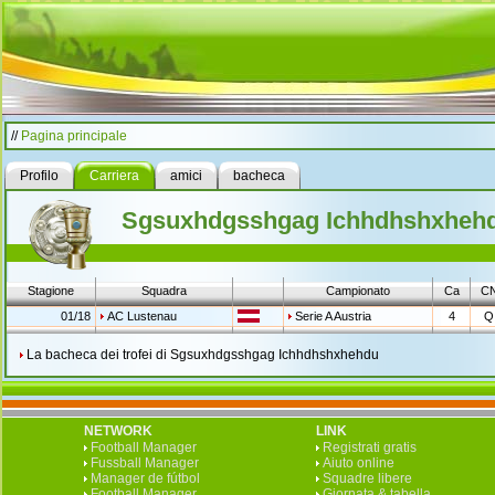
//
Pagina principale
Profilo
Carriera
amici
bacheca
Sgsuxhdgsshgag Ichhdhshxheh
Stagione
Squadra
Campionato
Ca
C
01/18
AC Lustenau
Serie A Austria
4
Q
La bacheca dei trofei di Sgsuxhdgsshgag Ichhdhshxhehdu
NETWORK
LINK
Football Manager
Registrati gratis
Fussball Manager
Aiuto online
Manager de fútbol
Squadre libere
Football Manager
Giornata & tabella