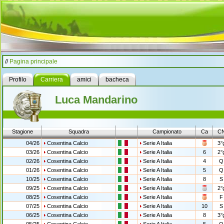
//
Pagina principale
Profilo
Carriera
amici
bacheca
Luca Mandarino
Stagione
Squadra
Campionato
Ca
C
04/26
Cosentina Calcio
Serie A Italia
3°
03/26
Cosentina Calcio
Serie A Italia
6
2°
02/26
Cosentina Calcio
Serie A Italia
4
Q
01/26
Cosentina Calcio
Serie A Italia
5
Q
10/25
Cosentina Calcio
Serie A Italia
8
S
09/25
Cosentina Calcio
Serie A Italia
2°
08/25
Cosentina Calcio
Serie A Italia
F
07/25
Cosentina Calcio
Serie A Italia
10
S
06/25
Cosentina Calcio
Serie A Italia
8
3°