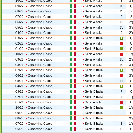
10/22
Cosentina Calcio
Serie A Italia
8
3°
09/22
Cosentina Calcio
Serie A Italia
10
Q
08/22
Cosentina Calcio
Serie A Italia
11
S
07/22
Cosentina Calcio
Serie A Italia
9
S
06/22
Cosentina Calcio
Serie A Italia
13
2°
05/22
Cosentina Calcio
Serie A Italia
13
3°
04/22
Cosentina Calcio
Serie A Italia
9
2°
03/22
Cosentina Calcio
Serie B Italia
Q
02/22
Cosentina Calcio
Serie A Italia
Q
01/22
Cosentina Calcio
Serie B Italia
O
10/21
Cosentina Calcio
Serie A Italia
1°
09/21
Cosentina Calcio
Serie A Italia
15
2°
08/21
Cosentina Calcio
Serie A Italia
10
3°
07/21
Cosentina Calcio
Serie B Italia
1°
06/21
Cosentina Calcio
Serie A Italia
3°
05/21
Cosentina Calcio
Serie A Italia
14
O
04/21
Cosentina Calcio
Serie B Italia
O
03/21
Cosentina Calcio
Serie B Italia
7
O
02/21
Cosentina Calcio
Serie B Italia
4
1°
01/21
Cosentina Calcio
Serie A Italia
O
10/20
Cosentina Calcio
Serie B Italia
1°
09/20
Cosentina Calcio
Serie B Italia
5
O
08/20
Cosentina Calcio
Serie B Italia
8
3°
07/20
Cosentina Calcio
Serie B Italia
5
1°
06/20
Cosentina Calcio
Serie B Italia
11
O