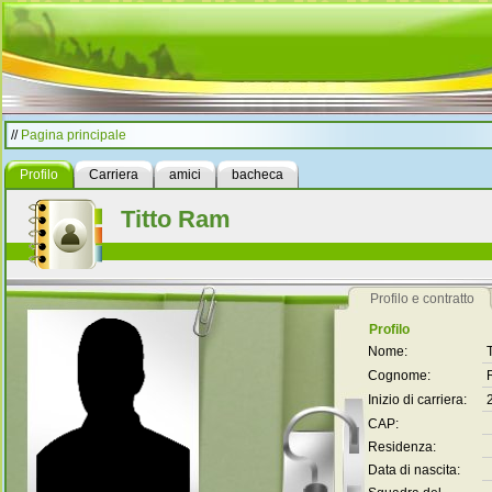
//
Pagina principale
Profilo
Carriera
amici
bacheca
Titto Ram
Profilo e contratto
Profilo
Nome:
T
Cognome:
Inizio di carriera:
CAP:
Residenza:
Data di nascita: