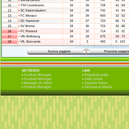
10
Gerda Berlino
34
39
747
46 : 41
11
TSV Leverkusen
34
39
728
41 : 54
12
SC Kaiserslautern
34
39
742
41 : 54
13
FC Monaco
34
39
693
32 : 52
14
SC Hannover
34
37
723
66 : 72
15
SV Brema
34
36
724
42 : 66
16
FC Rostock
34
32
714
32 : 52
17
Vfb Wolfsburg
34
28
675
29 : 73
18
VfL Stoccarda
34
3
450
0 : 103
Scorsa stagione
Prossima stagion
NETWORK
LINK
Football Manager
Registrati gratis
Fussball Manager
Aiuto online
Manager de fútbol
Squadre libere
Football Manager
Giornata & tabella