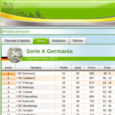
//
Pagina principale
Giornata & tabella
Storia
Notiziario
Ritrovo
Serie A Germania
Classifica finale 10/13
posto
Squadra
Partite
punti
Forza
Goal
1
BV Dortmund
34
92
968
99 : 6
2
VfL Gladbach
34
87
907
86 : 14
3
FC Friburgo
34
83
873
63 : 16
4
SC Amburgo
34
66
810
57 : 26
5
SC Colonia
34
55
727
52 : 49
6
FC Francoforte
34
50
809
52 : 41
7
SV Karlsruhe
34
49
733
51 : 50
8
SC Normberga
34
42
709
57 : 64
9
SC Schalke
34
41
719
45 : 58