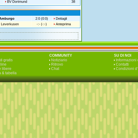
BV Dortmund
38
Amburgo
2:0 (0:0)
Dettagli
 Leverkusen
-:- (-:-)
Anteprima
COMMUNITY
SU DI NOI
ti gratis
Notiziario
Informazioni 
line
Ritrovo
Contatti
 libere
Chat
Condizioni d
 & tabella