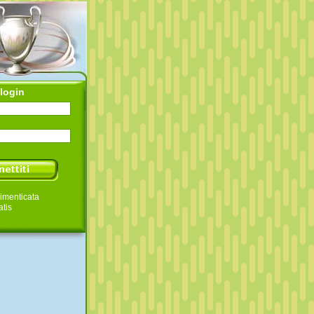
login
imenticata
atis