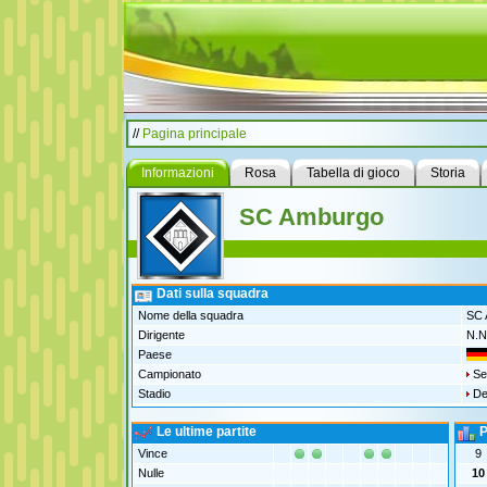
//
Pagina principale
Informazioni
Rosa
Tabella di gioco
Storia
SC Amburgo
Dati sulla squadra
Nome della squadra
SC 
Dirigente
N.N
Paese
Campionato
Se
Stadio
Det
Le ultime partite
P
Vince
9
Nulle
10