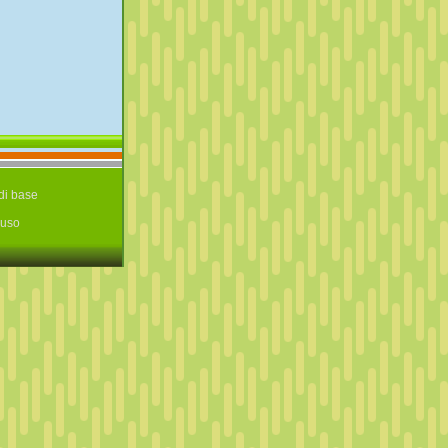
di base
‘uso