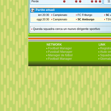
Perde
11
Partite attuali
ieri 20:30
Campionato
FC Friburgo
SC 
oggi 20:30
Campionato
SC Amburgo
TSV
Questa squadra cerca un nuovo dirigente sportivo
NETWORK
LINK
Football Manager
Registra
Fussball Manager
Aiuto on
Manager de fútbol
Squadre
Football Manager
Giornata