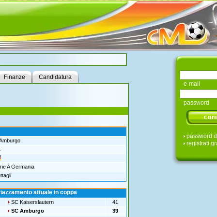
Finanze
Candidatura
e-mail
password
password d
Amburgo
registrati gr
.
rie A Germania
tagli
iazzamento attuale in coppa
SC Kaiserslautern
41
SC Amburgo
39