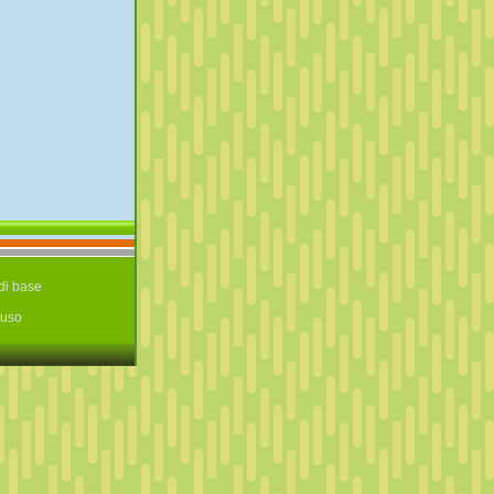
di base
‘uso