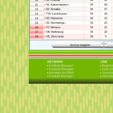
10
SC Colonia
34
42
11
SC Kaiserslautern
34
40
12
SC Schalke
34
37
13
TSV Leverkusen
34
34
14
SC Hannover
34
32
15
SC Normberga
34
22
16
FC Monaco
34
22
17
Vfb Wolfsburg
34
20
18
VfL Stoccarda
34
5
Scorsa stagione
NETWORK
LINK
Football Manager
Registra
Fussball Manager
Aiuto on
Manager de fútbol
Squadre
Football Manager
Giornata