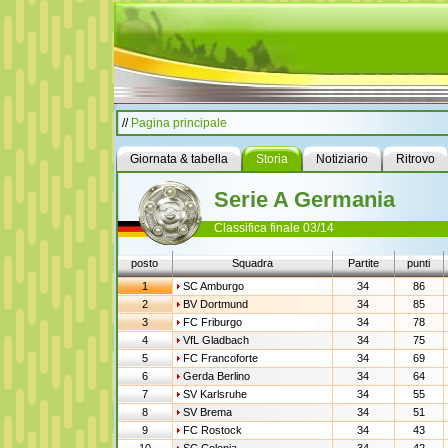
//
Pagina principale
Giornata & tabella
Storia
Notiziario
Ritrovo
Serie A Germania
Classifica finale 03/14
posto
Squadra
Partite
punti
1
SC Amburgo
34
86
2
BV Dortmund
34
85
3
FC Friburgo
34
78
4
VfL Gladbach
34
75
5
FC Francoforte
34
69
6
Gerda Berlino
34
64
7
SV Karlsruhe
34
55
8
SV Brema
34
51
9
FC Rostock
34
43