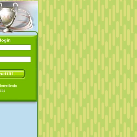
login
imenticata
atis