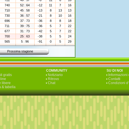
722
49 : 57
-8
12
6
16
740
52 : 64
-12
11
7
16
710
45 : 58
-13
8
13
13
730
36 : 57
-21
8
10
16
696
37 : 73
-36
8
8
18
711
39 : 75
-36
5
7
22
677
31 : 73
-42
5
7
22
700
25 : 63
-38
5
5
24
565
5 : 96
-91
0
5
29
Prossima stagione
COMMUNITY
SU DI NOI
ti gratis
Notiziario
Informazioni 
line
Ritrovo
Contatti
 libere
Chat
Condizioni d
 & tabella