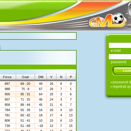
e-mail
password
Forza
Goal
DM
V
N
P
password d
897
69 : 20
49
26
8
0
registrati gr
988
75 : 8
67
26
7
1
900
95 : 31
64
25
3
6
907
71 : 25
46
24
3
7
858
89 : 44
45
21
6
7
784
55 : 39
16
20
4
10
781
60 : 42
18
17
4
13
806
51 : 41
10
15
6
13
739
51 : 69
-18
12
7
15