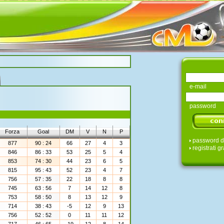
e-mail
password
Forza
Goal
DM
V
N
P
password d
877
90 : 24
66
27
4
3
registrati gr
846
86 : 33
53
25
5
4
853
74 : 30
44
23
6
5
815
95 : 43
52
23
4
7
756
57 : 35
22
18
8
8
745
63 : 56
7
14
12
8
753
58 : 50
8
13
12
9
714
38 : 43
-5
12
9
13
756
52 : 52
0
11
11
12