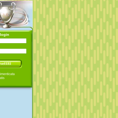
login
imenticata
atis