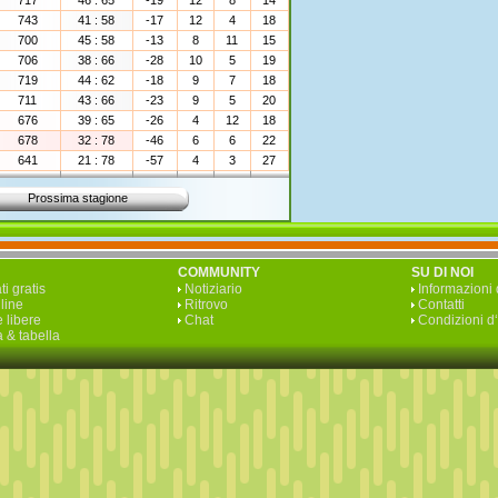
717
46 : 65
-19
12
8
14
743
41 : 58
-17
12
4
18
700
45 : 58
-13
8
11
15
706
38 : 66
-28
10
5
19
719
44 : 62
-18
9
7
18
711
43 : 66
-23
9
5
20
676
39 : 65
-26
4
12
18
678
32 : 78
-46
6
6
22
641
21 : 78
-57
4
3
27
Prossima stagione
COMMUNITY
SU DI NOI
ti gratis
Notiziario
Informazioni 
line
Ritrovo
Contatti
 libere
Chat
Condizioni d
 & tabella