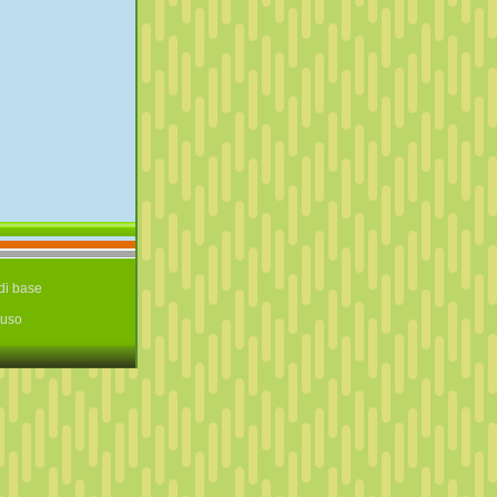
di base
‘uso