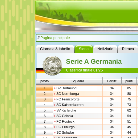
//
Pagina principale
Giornata & tabella
Storia
Notiziario
Ritrovo
Serie A Germania
Classifica finale 01/25
posto
Squadra
Partite
punti
1
BV Dortmund
34
85
2
SC Normberga
34
80
3
FC Francoforte
34
75
4
SC Kaiserslautern
34
73
5
SV Karlsruhe
34
62
6
SC Colonia
34
54
7
FC Rostock
34
51
8
FC Friburgo
34
45
9
SC Schalke
34
44