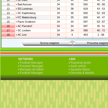
10
SC Ried
34
44
599
46 : 53
11
Bad Aussee
34
39
592
45 : 56
12
SS Lustenau
34
38
618
43 : 53
13
SC Kapfenberg
34
36
600
52 : 63
14
FC Mattersburg
34
35
600
40 : 47
15
Pacis Gratkorn
34
34
597
53 : 67
16
AC Parndorf
34
34
587
35 : 51
17
SC Leoben
34
34
586
40 : 72
18
AC Linz
34
4
403
2 : 98
Scorsa stagione
Prossima stagion
NETWORK
LINK
Football Manager
Registrati gratis
Fussball Manager
Aiuto online
Manager de fútbol
Squadre libere
Football Manager
Giornata & tabella