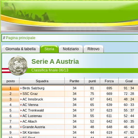
//
Pagina principale
Giornata & tabella
Storia
Notiziario
Ritrovo
Serie A Austria
Classifica finale 06/13
posto
Squadra
Partite
punti
Forza
Goal
1
Birds Salzburg
34
81
695
91 : 34
2
SSC Graz
34
75
669
72 : 28
3
AC Innsbruck
34
67
641
48 : 24
4
AC Vienna
34
65
639
60 : 33
5
AC Trenkwald
34
57
623
55 : 37
6
AC Lustenau
34
55
611
52 : 44
7
AC Altach
34
52
642
60 : 35
8
Grande Austria
34
48
648
46 : 40
9
SK Kärnten
34
44
619
47 : 52