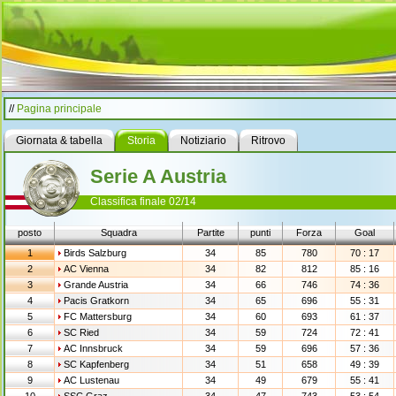
//
Pagina principale
Giornata & tabella
Storia
Notiziario
Ritrovo
Serie A Austria
Classifica finale 02/14
posto
Squadra
Partite
punti
Forza
Goal
1
Birds Salzburg
34
85
780
70 : 17
2
AC Vienna
34
82
812
85 : 16
3
Grande Austria
34
66
746
74 : 36
4
Pacis Gratkorn
34
65
696
55 : 31
5
FC Mattersburg
34
60
693
61 : 37
6
SC Ried
34
59
724
72 : 41
7
AC Innsbruck
34
59
696
57 : 36
8
SC Kapfenberg
34
51
658
49 : 39
9
AC Lustenau
34
49
679
55 : 41