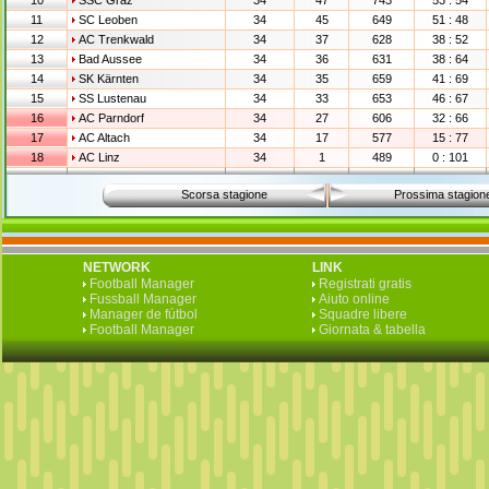
10
SSC Graz
34
47
743
53 : 54
11
SC Leoben
34
45
649
51 : 48
12
AC Trenkwald
34
37
628
38 : 52
13
Bad Aussee
34
36
631
38 : 64
14
SK Kärnten
34
35
659
41 : 69
15
SS Lustenau
34
33
653
46 : 67
16
AC Parndorf
34
27
606
32 : 66
17
AC Altach
34
17
577
15 : 77
18
AC Linz
34
1
489
0 : 101
Scorsa stagione
Prossima stagion
NETWORK
LINK
Football Manager
Registrati gratis
Fussball Manager
Aiuto online
Manager de fútbol
Squadre libere
Football Manager
Giornata & tabella