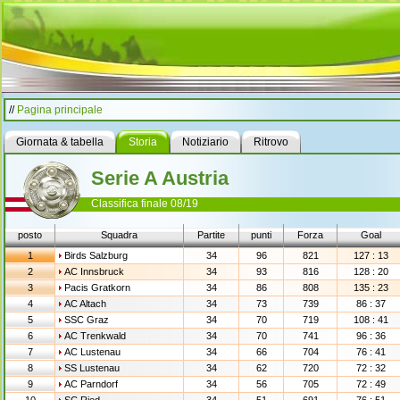
//
Pagina principale
Giornata & tabella
Storia
Notiziario
Ritrovo
Serie A Austria
Classifica finale 08/19
posto
Squadra
Partite
punti
Forza
Goal
1
Birds Salzburg
34
96
821
127 : 13
2
AC Innsbruck
34
93
816
128 : 20
3
Pacis Gratkorn
34
86
808
135 : 23
4
AC Altach
34
73
739
86 : 37
5
SSC Graz
34
70
719
108 : 41
6
AC Trenkwald
34
70
741
96 : 36
7
AC Lustenau
34
66
704
76 : 41
8
SS Lustenau
34
62
720
72 : 32
9
AC Parndorf
34
56
705
72 : 49