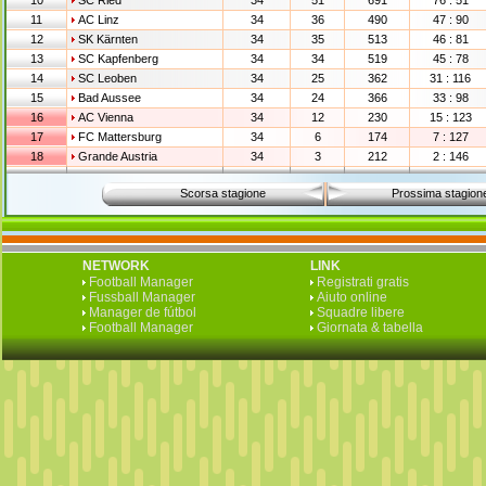
10
SC Ried
34
51
691
76 : 51
11
AC Linz
34
36
490
47 : 90
12
SK Kärnten
34
35
513
46 : 81
13
SC Kapfenberg
34
34
519
45 : 78
14
SC Leoben
34
25
362
31 : 116
15
Bad Aussee
34
24
366
33 : 98
16
AC Vienna
34
12
230
15 : 123
17
FC Mattersburg
34
6
174
7 : 127
18
Grande Austria
34
3
212
2 : 146
Scorsa stagione
Prossima stagion
NETWORK
LINK
Football Manager
Registrati gratis
Fussball Manager
Aiuto online
Manager de fútbol
Squadre libere
Football Manager
Giornata & tabella