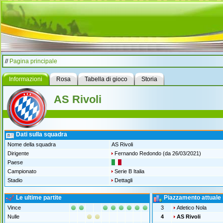
//
Pagina principale
Informazioni
Rosa
Tabella di gioco
Storia
AS Rivoli
Dati sulla squadra
Nome della squadra
AS Rivoli
Dirigente
Fernando Redondo
(da 26/03/2021)
Paese
Campionato
Serie B Italia
Stadio
Dettagli
Le ultime partite
Piazzamento attuale 
Vince
3
Atletico Nola
Nulle
4
AS Rivoli