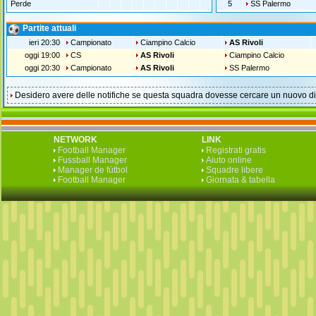
Perde
5
SS Palermo
Partite attuali
ieri 20:30
Campionato
Ciampino Calcio
AS Rivoli
oggi 19:00
CS
AS Rivoli
Ciampino Calcio
oggi 20:30
Campionato
AS Rivoli
SS Palermo
Desidero avere delle notifiche se questa squadra dovesse cercare un nuovo di
NETWORK
LINK
Football Manager
Registrati gratis
Fussball Manager
Aiuto online
Manager de fútbol
Squadre libere
Football Manager
Giornata & tabella