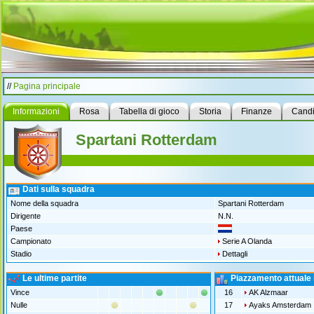
//
Pagina principale
Informazioni
Rosa
Tabella di gioco
Storia
Finanze
Candi
Spartani Rotterdam
Dati sulla squadra
Nome della squadra
Spartani Rotterdam
Dirigente
N.N.
Paese
Campionato
Serie A Olanda
Stadio
Dettagli
Le ultime partite
Piazzamento attuale 
Vince
16
AK Alzmaar
Nulle
17
Ayaks Amsterdam