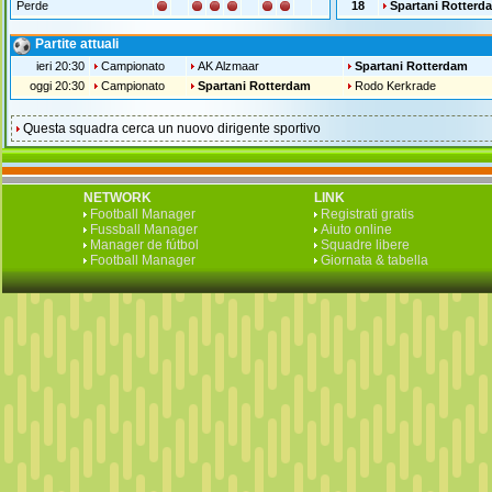
Perde
18
Spartani Rotterd
Partite attuali
ieri 20:30
Campionato
AK Alzmaar
Spartani Rotterdam
oggi 20:30
Campionato
Spartani Rotterdam
Rodo Kerkrade
Questa squadra cerca un nuovo dirigente sportivo
NETWORK
LINK
Football Manager
Registrati gratis
Fussball Manager
Aiuto online
Manager de fútbol
Squadre libere
Football Manager
Giornata & tabella