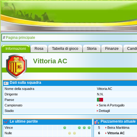
//
Pagina principale
Informazioni
Rosa
Tabella di gioco
Storia
Finanze
Candi
Vittoria AC
Dati sulla squadra
Nome della squadra
Vittoria AC
Dirigente
N.N.
Paese
Campionato
Serie A Portogallo
Stadio
Dettagli
Le ultime partite
Piazzamento attuale 
Vince
5
Beira Marittima
Nulle
6
Vittoria AC