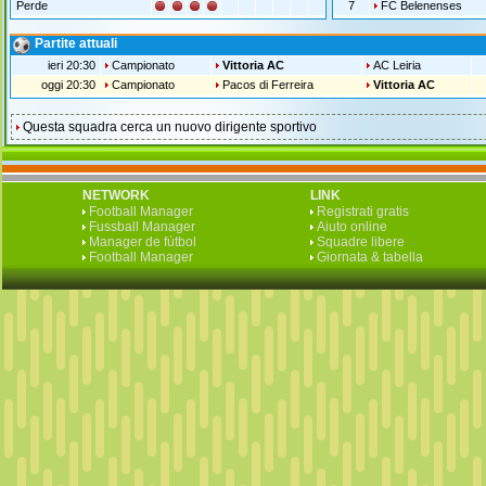
Perde
7
FC Belenenses
Partite attuali
ieri 20:30
Campionato
Vittoria AC
AC Leiria
oggi 20:30
Campionato
Pacos di Ferreira
Vittoria AC
Questa squadra cerca un nuovo dirigente sportivo
NETWORK
LINK
Football Manager
Registrati gratis
Fussball Manager
Aiuto online
Manager de fútbol
Squadre libere
Football Manager
Giornata & tabella