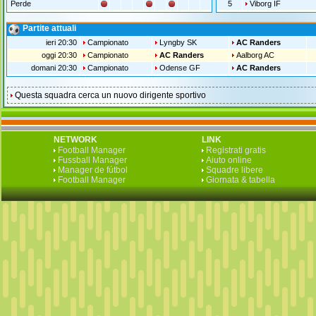
Perde
5
Viborg IF
Partite attuali
ieri 20:30
Campionato
Lyngby SK
AC Randers
oggi 20:30
Campionato
AC Randers
Aalborg AC
domani 20:30
Campionato
Odense GF
AC Randers
Questa squadra cerca un nuovo dirigente sportivo
NETWORK
LINK
Football Manager
Registrati gratis
Fussball Manager
Aiuto online
Manager de fútbol
Squadre libere
Football Manager
Giornata & tabella