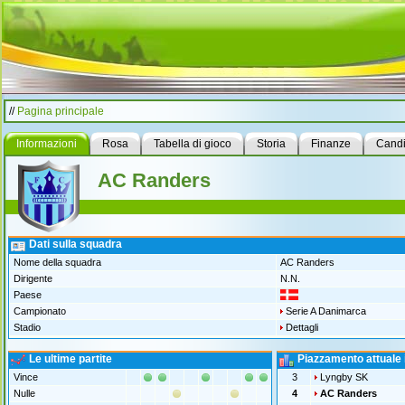
//
Pagina principale
Informazioni
Rosa
Tabella di gioco
Storia
Finanze
Candi
AC Randers
Dati sulla squadra
Nome della squadra
AC Randers
Dirigente
N.N.
Paese
Campionato
Serie A Danimarca
Stadio
Dettagli
Le ultime partite
Piazzamento attuale 
Vince
3
Lyngby SK
Nulle
4
AC Randers