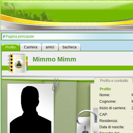
//
Pagina principale
Profilo
Carriera
amici
bacheca
Mimmo Mimm
Profilo e contratto
Profilo
Nome:
Cognome:
Inizio di carriera:
CAP:
Residenza:
Data di nascita: