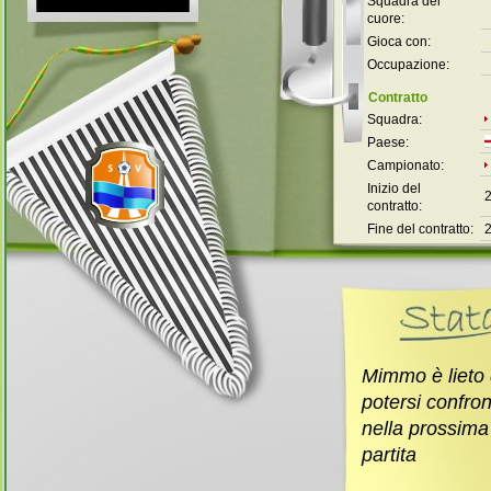
Squadra del
cuore:
Gioca con:
Occupazione:
Contratto
Squadra:
Paese:
Campionato:
Inizio del
contratto:
Fine del contratto:
Mimmo è lieto 
potersi confro
nella prossima
partita