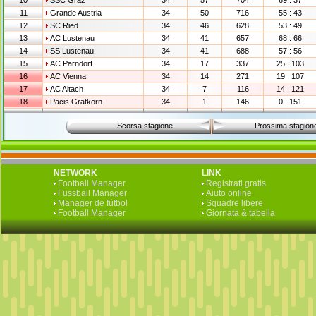
10
SSC Graz
34
57
704
69 : 37
11
Grande Austria
34
50
716
55 : 43
12
SC Ried
34
46
628
53 : 49
13
AC Lustenau
34
41
657
68 : 66
14
SS Lustenau
34
41
688
57 : 56
15
AC Parndorf
34
17
337
25 : 103
16
AC Vienna
34
14
271
19 : 107
17
AC Altach
34
7
116
14 : 121
18
Pacis Gratkorn
34
1
146
0 : 151
Scorsa stagione
Prossima stagion
NETWORK
LINK
Football Manager
Registrati gratis
Fussball Manager
Aiuto online
Manager de fútbol
Squadre libere
Football Manager
Giornata & tabella