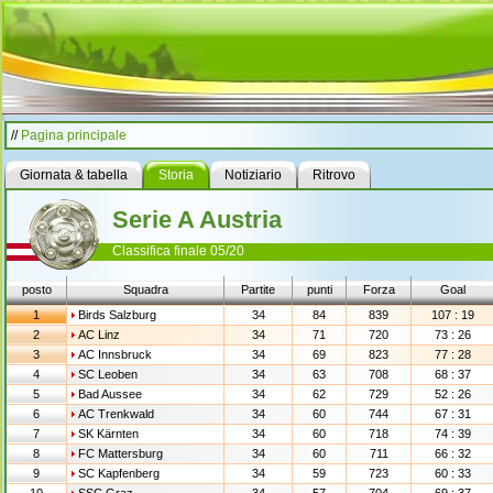
//
Pagina principale
Giornata & tabella
Storia
Notiziario
Ritrovo
Serie A Austria
Classifica finale 05/20
posto
Squadra
Partite
punti
Forza
Goal
1
Birds Salzburg
34
84
839
107 : 19
2
AC Linz
34
71
720
73 : 26
3
AC Innsbruck
34
69
823
77 : 28
4
SC Leoben
34
63
708
68 : 37
5
Bad Aussee
34
62
729
52 : 26
6
AC Trenkwald
34
60
744
67 : 31
7
SK Kärnten
34
60
718
74 : 39
8
FC Mattersburg
34
60
711
66 : 32
9
SC Kapfenberg
34
59
723
60 : 33