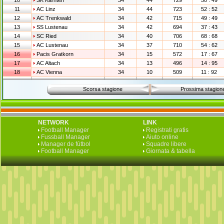
10
SK Kärnten
34
44
729
50 : 49
11
AC Linz
34
44
723
52 : 52
12
AC Trenkwald
34
42
715
49 : 49
13
SS Lustenau
34
42
694
37 : 43
14
SC Ried
34
40
706
68 : 68
15
AC Lustenau
34
37
710
54 : 62
16
Pacis Gratkorn
34
15
572
17 : 67
17
AC Altach
34
13
496
14 : 95
18
AC Vienna
34
10
509
11 : 92
Scorsa stagione
Prossima stagion
NETWORK
LINK
Football Manager
Registrati gratis
Fussball Manager
Aiuto online
Manager de fútbol
Squadre libere
Football Manager
Giornata & tabella