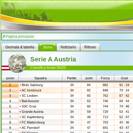
//
Pagina principale
Giornata & tabella
Storia
Notiziario
Ritrovo
Serie A Austria
Classifica finale 06/20
posto
Squadra
Partite
punti
Forza
Goal
1
Birds Salzburg
34
84
882
91 : 19
2
AC Innsbruck
34
82
848
79 : 24
3
SC Leoben
34
65
762
67 : 42
4
Bad Aussee
34
62
740
69 : 44
5
SSC Graz
34
60
744
74 : 46
6
Grande Austria
34
59
729
53 : 41
7
SC Kapfenberg
34
48
713
52 : 47
8
FC Mattersburg
34
47
703
43 : 36
9
AC Parndorf
34
47
691
43 : 47