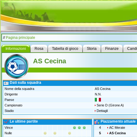
//
Pagina principale
Informazioni
Rosa
Tabella di gioco
Storia
Finanze
Candi
AS Cecina
Dati sulla squadra
Nome della squadra
AS Cecina
Dirigente
N.N.
Paese
Campionato
Serie D (Girone A)
Stadio
Dettagli
Le ultime partite
Piazzamento attuale 
Vince
4
AC Merate
Nulle
5
AS Cecina