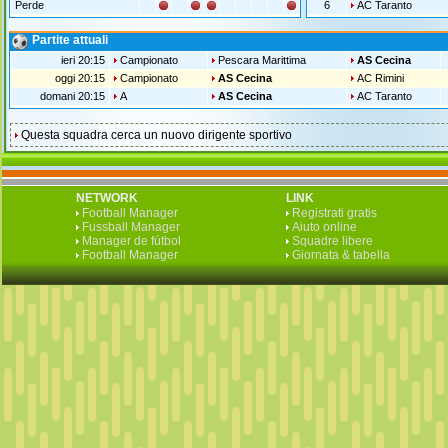
Perde
6
AC Taranto
Partite attuali
ieri 20:15
Campionato
Pescara Marittima
AS Cecina
oggi 20:15
Campionato
AS Cecina
AC Rimini
domani 20:15
A
AS Cecina
AC Taranto
Questa squadra cerca un nuovo dirigente sportivo
NETWORK
LINK
Football Manager
Registrati gratis
Fussball Manager
Aiuto online
Manager de fútbol
Squadre libere
Football Manager
Giornata & tabella