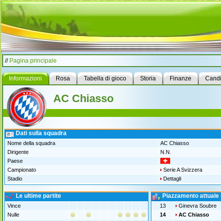
//
Pagina principale
Informazioni
Rosa
Tabella di gioco
Storia
Finanze
Candi
AC Chiasso
Dati sulla squadra
Nome della squadra
AC Chiasso
Dirigente
N.N.
Paese
Campionato
Serie A Svizzera
Stadio
Dettagli
Le ultime partite
Piazzamento attuale 
Vince
13
Ginevra Soubre
Nulle
14
AC Chiasso