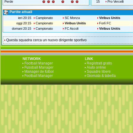
Perde
15
Pro Vercelli
Partite attuali
ieri 20:15
Campionato
SC Monza
Viribus Unitis
oggi 20:15
Campionato
Viribus Unitis
Forlì FC
domani 20:15
Campionato
FC Ascoli
Viribus Unitis
Questa squadra cerca un nuovo dirigente sportivo
NETWORK
LINK
Football Manager
Registrati gratis
Fussball Manager
Aiuto online
Manager de fútbol
Squadre libere
Football Manager
Giornata & tabella