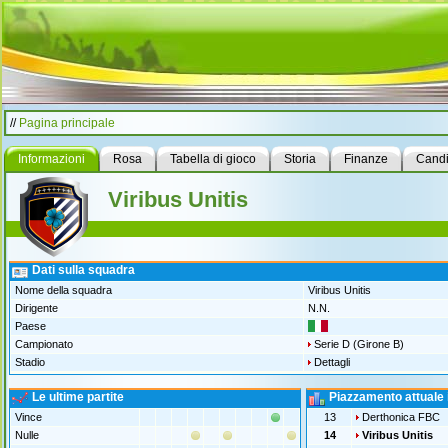
//
Pagina principale
Informazioni
Rosa
Tabella di gioco
Storia
Finanze
Candi
Viribus Unitis
Dati sulla squadra
Nome della squadra
Viribus Unitis
Dirigente
N.N.
Paese
Campionato
Serie D (Girone B)
Stadio
Dettagli
Le ultime partite
Piazzamento attuale 
Vince
13
Derthonica FBC
Nulle
14
Viribus Unitis