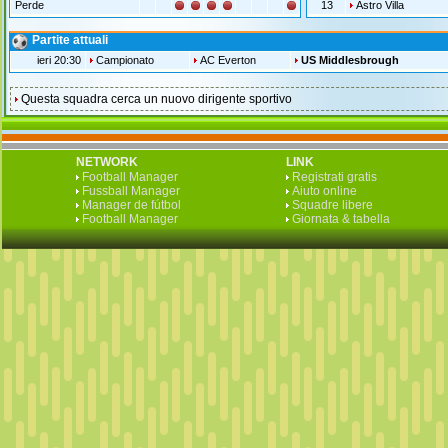
Perde
13
Astro Villa
Partite attuali
ieri 20:30
Campionato
AC Everton
US Middlesbrough
Questa squadra cerca un nuovo dirigente sportivo
NETWORK
LINK
Football Manager
Registrati gratis
Fussball Manager
Aiuto online
Manager de fútbol
Squadre libere
Football Manager
Giornata & tabella