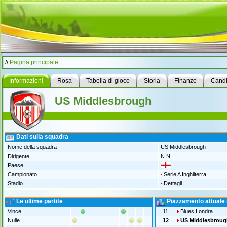
//
Pagina principale
Informazioni
Rosa
Tabella di gioco
Storia
Finanze
Candi
US Middlesbrough
Dati sulla squadra
Nome della squadra
US Middlesbrough
Dirigente
N.N.
Paese
Campionato
Serie A Inghilterra
Stadio
Dettagli
Le ultime partite
Piazzamento attuale 
Vince
11
Blues Londra
Nulle
12
US Middlesbroug